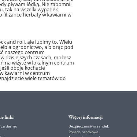
iedy pływam łódką. Nie zapomnij
u, tak na wszelki wypadek.
o filiżance herbaty w kawiarni w
ck and roll, ale lubimy to. Wielu
lbia ogrodnictwo, a biorąc pod
ść naszego centrum
w dzisiejszych czasach, możesz
eń na wizytę w lokalnym centrum
Jeśli oboje kochacie
 w kawiarni w centrum
najdziecie wiele tematów do
ie linki
Więcej informacji
 za darmo
Bezpieczeństwo randek
Porada randkowa