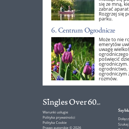
się ze mną, k
zabrać aparat
Rozgrzej się p
parku.
6. Centrum Ogrodnicze
Może to nie ro
emerytów uwie
uwagę wielko
ogrodniczego 
poświęcić dzi
ogrodniczym. 
ogrodnictwo,
ogrodniczym z
rozmów.
Szybk
Warunki usługie
Polityka prywatności
Dołącz
Polityka Cookie
Szukaj
Prawo autorskie © 2026