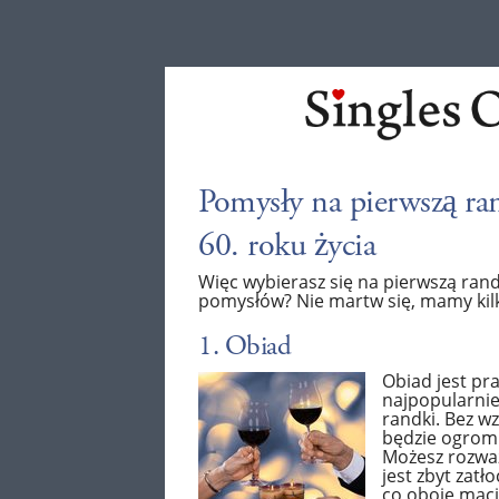
Pomysły na pierwszą ra
60. roku życia
Więc wybierasz się na pierwszą rand
pomysłów? Nie martw się, mamy kilk
1. Obiad
Obiad jest pr
najpopularnie
randki. Bez wz
będzie ogromn
Możesz rozważ
jest zbyt zatł
co oboje maci