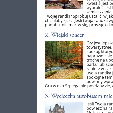
kwestią jest o
wybrałeś jest
zamieszkania,
Twojej randki? Spróbuj ustalić, w j
chciałaby zjeść. Jeśli twoja randka wy
podoba, nie martw się, prosząc o 
2. Wiejski spacer
Czy jest leps
towarzystwie. 
spokój, który
naprawdę się p
trochę na ubo
parku lub ście
zabierz go ze 
twoja randka 
spokojne temp
powinny wpra
Gra w oko Szpiega nie poszłaby źle
3. Wycieczka autobusem mie
Jeśli Twoja ra
powiesz na ra
Możesz zaimp