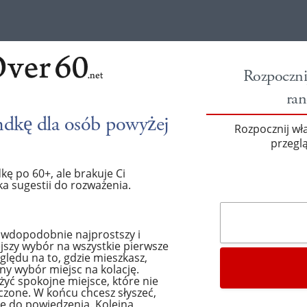
Rozpoczni
ran
ndkę dla osób powyżej
Rozpocznij wł
przeglą
kę po 60+, ale brakuje Ci
a sugestii do rozważenia.
awdopodobnie najprostszy i
jszy wybór na wszystkie pierwsze
ględu na to, gdzie mieszkasz,
y wybór miejsc na kolację.
yć spokojne miejsce, które nie
oczone. W końcu chcesz słyszeć,
e do powiedzenia. Kolejną