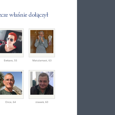
zcze właśnie dołączył
Ewkaxs
,
55
Matulamast
,
63
Once
,
64
slawek
,
60