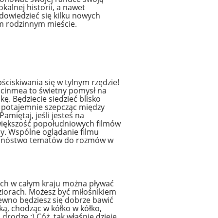
kalnej historii, a nawet
dowiedzieć się kilku nowych
m rodzinnym mieście.
ściskiwania się w tylnym rzędzie!
 cinmea to świetny pomysł na
ę. Będziecie siedzieć blisko
, potajemnie szepcząc między
Pamiętaj, jeśli jesteś na
większość popołudniowych filmów
eny. Wspólne oglądanie filmu
mnóstwo tematów do rozmów w
ch w całym kraju można pływać
ziorach. Możesz być miłośnikiem
pewno będziesz się dobrze bawić
ką, chodząc w kółko w kółko,
drodze :) Cóż, tak właśnie dzieje